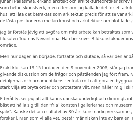
Juhani Pallasmaa, erkänd arkitekt och arkitekturteoretiker skrev 
som helhetskonstverk, men eftersom jag kallade det för ett arkite
hus; att låta det betraktas som arkitektur, precis för att se var a
de låsta positionerna mellan konst och arkitektur som blottlade
Jag är förstås jävig att avgöra om mitt arbete kan betraktas som 
filosofen Tuomas Nevanlinna. Han beskriver Bildkonstakademins sö
område.
Men hur dagen än började, fortsatte och slutade, så var den ändå 
Exakt klockan 13.15 lördagen den 8 november 2008, står jag framf
givande diskussion om de frågor och påståenden jag fört fram. M
detaljernas och ornamentikens centrala roll i att göra en byggnad 
stark vilja att bryta order och protestera vilt, men håller mig i s
Efteråt tycker jag att allt känns ganska underligt och dimmigt, in
bäst att hålla sig till den ”fria” konsten i galleriernas och muse
själv”. Kanske det är resultatet av 30 års konstnärlig verksamhet,
forskar i. Men som vi alla vet, består människan inte av bara en