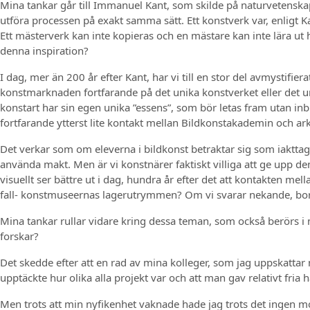
Mina tankar går till Immanuel Kant, som skilde på naturvetenska
utföra processen på exakt samma sätt. Ett konstverk var, enligt K
Ett mästerverk kan inte kopieras och en mästare kan inte lära 
denna inspiration?
I dag, mer än 200 år efter Kant, har vi till en stor del avmystif
konstmarknaden fortfarande på det unika konstverket eller det uni
konstart har sin egen unika ”essens”, som bör letas fram utan inbl
fortfarande ytterst lite kontakt mellan Bildkonstakademin och arki
Det verkar som om eleverna i bildkonst betraktar sig som iaktta
använda makt. Men är vi konstnärer faktiskt villiga att ge upp d
visuellt ser bättre ut i dag, hundra år efter det att kontakten mel
fall- konstmuseernas lagerutrymmen? Om vi svarar nekande, borde v
Mina tankar rullar vidare kring dessa teman, som också berörs i m
forskar?
Det skedde efter att en rad av mina kolleger, som jag uppskattar
upptäckte hur olika alla projekt var och att man gav relativt fri
Men trots att min nyfikenhet vaknade hade jag trots det ingen m