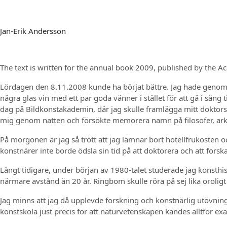
Jan-Erik Andersson
The text is written for the annual book 2009, published by the Ac
Lördagen den 8.11.2008 kunde ha börjat bättre. Jag hade genomlidi
några glas vin med ett par goda vänner i stället för att gå i säng 
dag på Bildkonstakademin, där jag skulle framlägga mitt doktorsarbe
mig genom natten och försökte memorera namn på filosofer, arkit
På morgonen är jag så trött att jag lämnar bort hotellfrukosten och
konstnärer inte borde ödsla sin tid på att doktorera och att forska 
Långt tidigare, under början av 1980-talet studerade jag konsthi
närmare avstånd än 20 år. Ringbom skulle röra på sej lika oroligt i
Jag minns att jag då upplevde forskning och konstnärlig utövning
konstskola just precis för att naturvetenskapen kändes alltför exa