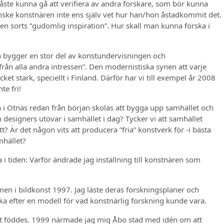
ste kunna gå att verifiera av andra forskare, som bör kunna
kanske konstnären inte ens själv vet hur han/hon åstadkommit det.
n sorts ”gudomlig inspiration”. Hur skall man kunna forska i
dan bygger en stor del av konstundervisningen och
från alla andra intressen”. Den modernistiska synen att varje
t stark, speciellt i Finland. Därför har vi till exempel år 2008
te fri!
 i Otnäs redan från början skolas att bygga upp samhället och
designers utövar i samhället i dag? Tycker vi att samhället
t? Är det någon vits att producera ”fria” konstverk för -i bästa
mhället?
 i tiden: Varför ändrade jag inställning till konstnären som
men i bildkonst 1997. Jag läste deras forskningsplaner och
öka efter en modell för vad konstnärlig forskning kunde vara.
ekt föddes. 1999 närmade jag mig Åbo stad med idén om att