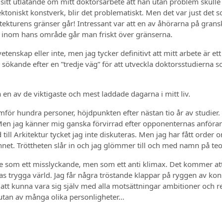
i sitt utlåtande om mitt doktorsarbete att han utan problem skull
ktoniskt konstverk, blir det problematiskt. Men det var just det 
rkitekturens gränser går! Intressant var att en av åhörarna på grans
s; inom hans område går man friskt över gränserna.
vetenskap eller inte, men jag tycker definitivt att mitt arbete ä
kande efter en ”tredje väg” för att utveckla doktorsstudierna so
en av de viktigaste och mest laddade dagarna i mitt liv.
ör hundra personer, höjdpunkten efter nästan tio år av studier. M
en jag känner mig ganska förvirrad efter opponenternas anförand
till Arkitektur tycket jag inte diskuteras. Men jag har fått order 
kinnet. Tröttheten slår in och jag glömmer till och med namn på teor
te som ett misslyckande, men som ett anti klimax. Det kommer att ta
ernas trygga värld. Jag får några tröstande klappar på ryggen av k
 att kunna vara sig själv med alla motsättningar ambitioner och re
, utan av många olika personligheter…