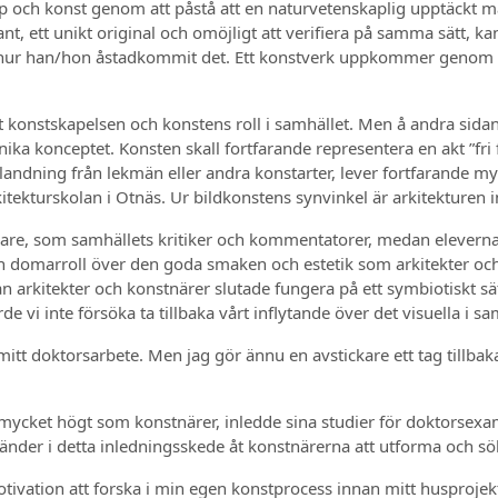
p och konst genom att påstå att en naturvetenskaplig upptäckt må
ant, ett unikt original och omöjligt att verifiera på samma sätt, 
ut hur han/hon åstadkommit det. Ett konstverk uppkommer genom e
ierat konstskapelsen och konstens roll i samhället. Men å andra si
ka konceptet. Konsten skall fortfarande representera en akt ”fri 
andning från lekmän eller andra konstarter, lever fortfarande mycke
tekturskolan i Otnäs. Ur bildkonstens synvinkel är arkitekturen in
gare, som samhällets kritiker och kommentatorer, medan eleverna
en domarroll över den goda smaken och estetik som arkitekter och 
lan arkitekter och konstnärer slutade fungera på ett symbiotiskt sät
i inte försöka ta tillbaka vårt inflytande över det visuella i sa
itt doktorsarbete. Men jag gör ännu en avstickare ett tag tillbaka
 mycket högt som konstnärer, inledde sina studier för doktorsexa
a händer i detta inledningsskede åt konstnärerna att utforma och s
otivation att forska i min egen konstprocess innan mitt husproj