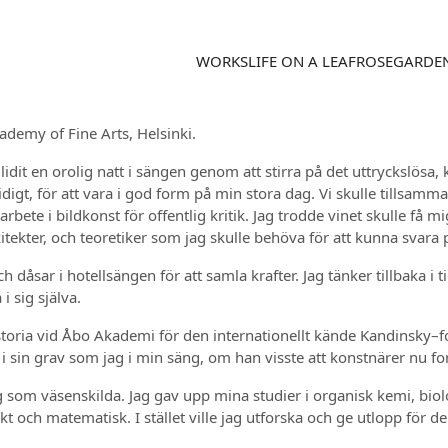
WORKS
LIFE ON A LEAF
ROSEGARDE
ademy of Fine Arts, Helsinki.
t en orolig natt i sängen genom att stirra på det uttryckslösa, kl
tidigt, för att vara i god form på min stora dag. Vi skulle tillsam
te i bildkonst för offentlig kritik. Jag trodde vinet skulle få mig 
ekter, och teoretiker som jag skulle behöva för att kunna svara 
 dåsar i hotellsängen för att samla krafter. Jag tänker tillbaka i 
i sig själva.
storia vid Åbo Akademi för den internationellt kände Kandinsky–f
 sin grav som jag i min säng, om han visste att konstnärer nu forska
 som väsenskilda. Jag gav upp mina studier i organisk kemi, biolo
kt och matematisk. I stället ville jag utforska och ge utlopp för d