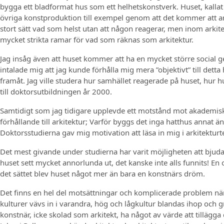
bygga ett bladformat hus som ett helhetskonstverk. Huset, kallat L
övriga konstproduktion till exempel genom att det kommer att an
stort sätt vad som helst utan att någon reagerar, men inom arkit
mycket strikta ramar för vad som räknas som arkitektur.
Jag insåg även att huset kommer att ha en mycket större social 
intalade mig att jag kunde förhålla mig mera ”objektivt” till detta
framåt. Jag ville studera hur samhället reagerade på huset, hur 
till doktorsutbildningen år 2000.
Samtidigt som jag tidigare upplevde ett motstånd mot akademisk fo
förhållande till arkitektur; Varför byggs det inga hatthus annat 
Doktorsstudierna gav mig motivation att läsa in mig i arkitekturteo
Det mest givande under studierna har varit möjligheten att bjuda 
huset sett mycket annorlunda ut, det kanske inte alls funnits! En o
det sättet blev huset något mer än bara en konstnärs dröm.
Det finns en hel del motsättningar och komplicerade problem när 
kulturer vävs in i varandra, hög och lågkultur blandas ihop och 
konstnär, icke skolad som arkitekt, ha något av värde att tilläg