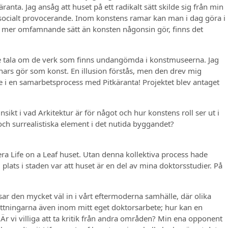
anta. Jag ansåg att huset på ett radikalt sätt skilde sig från min
 socialt provocerande. Inom konstens ramar kan man i dag göra i
igt mer omfamnande sätt än konsten någonsin gör, finns det
nte tala om de verk som finns undangömda i konstmuseerna. Jag
 annars gör som konst. En illusion förstås, men den drev mig
de i en samarbetsprocess med Pitkäranta! Projektet blev antaget
ikt i vad Arkitektur är för något och hur konstens roll ser ut i
 och surrealistiska element i det nutida byggandet?
era Life on a Leaf huset. Utan denna kollektiva process hade
 plats i staden var att huset är en del av mina doktorsstudier. På
sar den mycket väl in i vårt eftermoderna samhälle, där olika
ättningarna även inom mitt eget doktorsarbete; hur kan en
Är vi villiga att ta kritik från andra områden? Min ena opponent