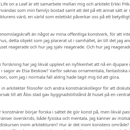
ife on a Leaf är ett samarbete mellan mig och arkitekt Erkki Pitkär
vändas som min familjs bostad samt att det på ett annat sätt är
ekturens värd, en värld som estetiskt påverkar oss på ett betydl
genomslagskraft än något av mina offentliga konstverk, för att i
 hus, detta objekt som jag placerat ut i samhället, än till det jag
huset reagerade och hur jag själv reagerade. Och hur jag reagera
rskning har jag likväl upplevt en nyfikenhet att nå en djupare ins
än i sagor av Elsa Beskow? Varför saknas ornamentala, fantastiska
ri, som jag i normala fall aldrig hade tagit mig tid att göra.
in arkitekter filosofer och andra konstnärskollegor för att diskut
rsak till att Åbo stad gav byggnadstillstånd åt huset på en central
konstnärer börjar forska i sättet de gör konst på, men likväl pas
gränser överskrids, både fysiska och mentala. Jag känner av mots
ga diskursen inom arkitekturen? Hur är det inom konstens område? 