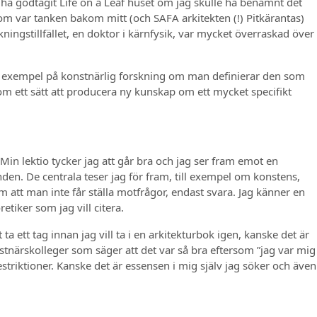
e ha godtagit Life on a Leaf huset om jag skulle ha benämnt det
som var tanken bakom mitt (och SAFA arkitekten (!) Pitkärantas)
kningstillfället, en doktor i kärnfysik, var mycket överraskad över
r ett exempel på konstnärlig forskning om man definierar den som
m ett sätt att producera ny kunskap om ett mycket specifikt
in lektio tycker jag att går bra och jag ser fram emot en
en. De centrala teser jag för fram, till exempel om konstens,
om att man inte får ställa motfrågor, endast svara. Jag känner en
etiker som jag vill citera.
 ett tag innan jag vill ta i en arkitekturbok igen, kanske det är
onstnärskolleger som säger att det var så bra eftersom ”jag var mig
striktioner. Kanske det är essensen i mig själv jag söker och även