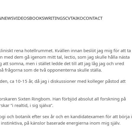
N
NEWS
VIDEOS
BOOKS
WRITINGS
CV
TAIKO
CONTACT
iniskt rena hotellrummet. Kvällen innan beslöt jag mig för att ta
man med dem gå igenom mitt tal, lectio, som jag skulle hålla nästa
att somna, men i stället ledde det till att jag låg jag och vred
på frågorna som de två opponenterna skulle ställa.
tiden, ca 10-15 år, då jag i diskussioner med kolleger påstod att
orskaren Sixten Ringbom. Han förbjöd absolut all forskning på
r ”i realtid, i sig själva”.
gi och botanik efter sex år och en kandidatexamen för att börja i
e instinktiva, på känslor baserade energierna inom mig själv.